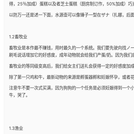
得，25％加成）蛋糕以及者芝士蛋糕（厨房制订作，50%加成）巧
以防万一还是述一下面，水源壶可以像锤子一型在ザナ（扎娜，后面
1.2畜牧业
畜牧业是本作最不赚钱，用时最久的一个系统。我们要先驶向找ノー
刷毛说话增加它的好感度，成年动物就会给我们产蛋/奶。因为我们
畜牧业的等同级变高后，我们给女主们送礼会获得一定的好感度加
除了第一只鸡和牛，最新动物的来源是孵蛋器孵和妊娠怀孕，或者
注意牛不要一次式买满，因为狗狗的一个任务是必须妊娠得到一个小
牛，哭了。
1.3渔业