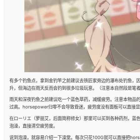
有多个钓鱼点，拿到金钓竿之前建议去铁匠家旁边的瀑布处钓鱼，
升，但海边在雨天反而会钓到很多垃圾玩意。（注意本自然段是笔
雨天和深夜钓鱼之前建议吃一个蓝色草药，减缓疲劳。注意本物品的
过高。horsepower归零不会导致昏迷，疲劳度没有面板可以直接
在ローリエ（萝丽艾，后面简称修女）那里可以买到各种药剂，蓝
泡澡，直接清空疲劳度。
说到泡澡，就容易介绍一下澡堂。每次只花100G就可以直接把horsep