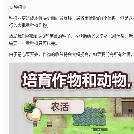
1.1种植业
种植业变达成本解决史面向最赚钱，最省事情形的1个体系，但是返
行入大批量种植作物。
放局我们将收到达3些芜菁的种子，收获后给ビスティ（碧丝蒂，后
需要一些量种植只可以完。
由于卷心菜开始，作物的收益将会大幅提高，如果我们完所有种满，在十天