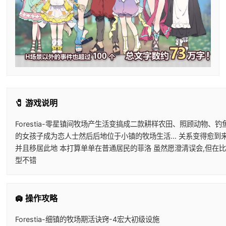
🧷 游戏说明
Forestia-零星镇间牧场产生活变搞成二款耕样农田、照顾动物
的女孩子成为恋人士然后后地位于小镇的牧场生活… 关系变得愈到来
并且移居此地 本打算单单在普通居民的菲洛 虽然愿澄清误会,但在
型不错
🛄 操作攻略
Forestia-细镇的牧场期活诀窍-4宏大初级设施