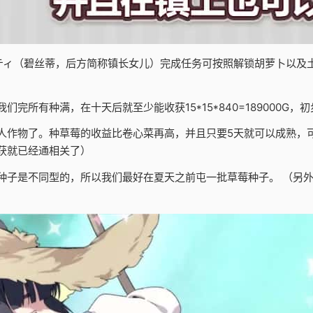
ティ（碧丝蒂，后方简称镇长女儿）完成任务可按照解锁胡萝卜以及
完所有种满，在十天后就至少能收获15*15*840=189000G，
人作物了。种草莓的收益比卷心菜再高，并且只要5天就可以成熟，
获就已经通相关了）
种子是不同型的，所以我们最好在夏天之前屯一批草莓种子。 （另