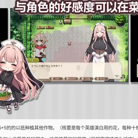
5*5的的以抵种植其他作物。（核要是每个英雄演白用的花，每种十