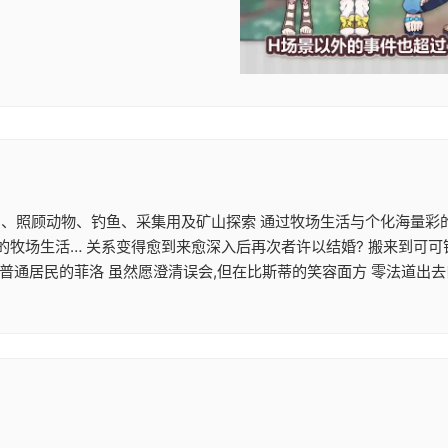
样农田、照顾动物、钓鱼、采集用及矿山探索 通过牧场生活与个化海量
牧场生活… 关系变得愈到来愈深入后再次者许以结婚? 搬来到可可
普通居民的菲洛 虽然愿澄清误会,但在比斯蒂的笑容面方 零法道出