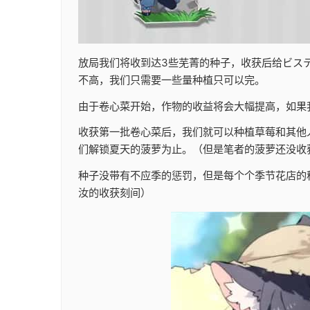
放局我们将收到达3些芜菁的种子，收获后给ビス
不高，我们只需要一些量种植只可以完。
由于卷心菜开始，作物的收益将会大幅提高，如果我们
收获第一批卷心菜后，我们就可以种植草莓和其他
们解锁夏天的菠萝为止。（但是笔者的菠萝还没收
种子没带有不应季的惩罚，但是每个个季节花店的
汝的收获刻间）