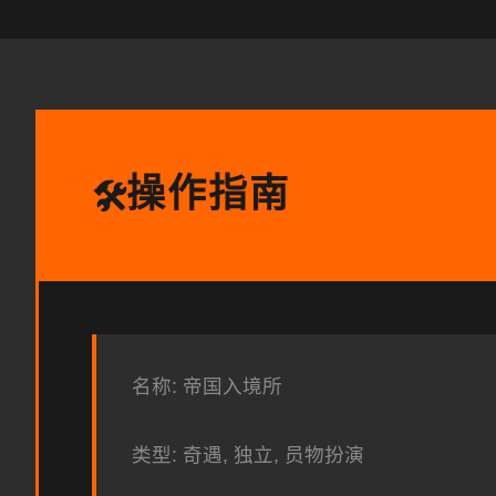
操作指南
🛠️
名称: 帝国入境所
类型: 奇遇, 独立, 员物扮演