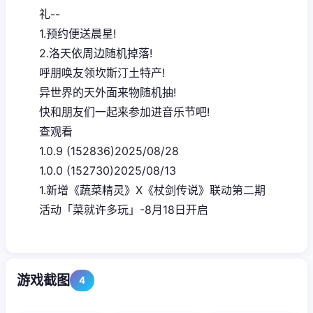
礼--
1.预约便送晨星!
2.洛天依周边随机掉落!
呼朋唤友领坎斯汀土特产!
异世界的天外面来物随机抽!
快和朋友们一起来参加进音乐节吧!
查观看
1.0.9 (152836)2025/08/28
1.0.0 (152730)2025/08/13
1.新增《蔬菜精灵》X《杖剑传说》联动第二期
活动「菜就许多玩」-8月18日开启
游戏截图
4