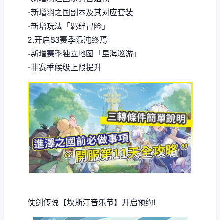
-新增羽之国副本及其对应套装
-新增玩法「羁绊冒险」
2.开启S3赛季混沌终焉
-新增赛季独立地图「星海巡游」
-非赛季候级上限提升
仗剑传说【坎斯汀音乐节】开启预约!