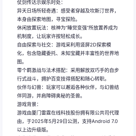
仗剑传达示娱乐时处：
异天日场所轻奇遇：感受者穿越及坎斯汀世界，
本身由探索地图，寻宝探险。
休闲放置玩法：核神为“睡觉变强”所放置养成为
机制度，让玩家许按轻松成长。
自由探索与社交：游戏采利用竖屏2D探索模
化，包含隐藏委托、未知宝藏并丰富性的世界地
图。
零个羁激战与法术搭配：采用解放双巧手的自步
行式战斗，拥护百变技得搭配和随心转职。
伙伴与幻兽：玩家可以邂逅各种伙伴，与幻兽结
伴同游，并肩障碍奥秘的圣兽。
游戏背景：
游戏由厦门雷霆在线科技股份拥有限公共司代理
由，于2025年5月29日公测，支持Android 7.0
以上边升级版。