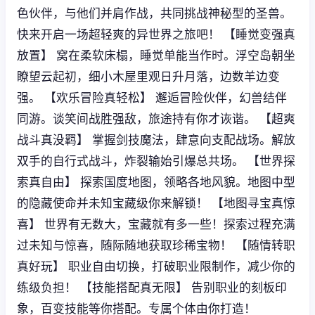
色伙伴，与他们并肩作战，共同挑战神秘型的圣兽。
快来开启一场超轻爽的异世界之旅吧！ 【睡觉变强真
放置】 窝在柔软床榻，睡觉单能当作时。浮空岛朝坐
瞭望云起初，细小木屋里观日升月落，边数羊边变
强。 【欢乐冒险真轻松】 邂逅冒险伙伴，幻兽结伴
同游。谈笑间战胜强敌，旅途持有你才诙谐。 【超爽
战斗真没羁】 掌握剑技魔法，肆意向支配战场。解放
双手的自行式战斗，炸裂输始引爆总共场。 【世界探
索真自由】 探索国度地图，领略各地风貌。地图中型
的隐藏使命并未知宝藏级你来解锁！ 【地图寻宝真惊
喜】 世界有无数大，宝藏就有多一些！探索过程充满
过未知与惊喜，随际随地获取珍稀宝物！ 【随情转职
真好玩】 职业自由切换，打破职业限制作，减少你的
练级负担！ 【技能搭配真无限】 告别职业的刻板印
象，百变技能等你搭配。专属个体由你打造！