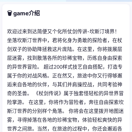
🗑️ game介绍
欢迎过来到达简便又个化所仗剑传讲-坎斯汀境界！
坐落坎斯汀世界中，君将化身为勇敢的探险者，在杖
剑双子的协助降拯救这片庞陆。在这里，你将拨展层
层迷雾，找到散落各所的珍稀宝物，历练自身由探索
的异世界冒险。 超过200样式技艺自由搭配，打造专
属于你的对战风格。正在然又，旅途中你又行得够邂
逅来自各地的伙伴，与其们并肩操控战，共同考验神
奇的圣兽。 《杖剑传说》属于独套怪轻松的异世界冒
险掌游。 在这里，你将作为冒险者，奔往自由探索坎
斯汀世界的分别样个角落。 你将会在这里拨开地图迷
雾，寻得掉落在各地的珍稀宝物，体验轻松爽快的异
世界之间旅。当然，在旅途的过程中，你还会邂逅各