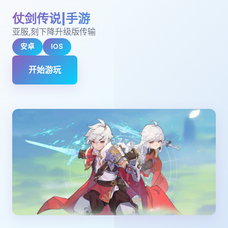
仗剑传说|手游
亚服,刻下降升级版传输
安卓
IOS
开始游玩