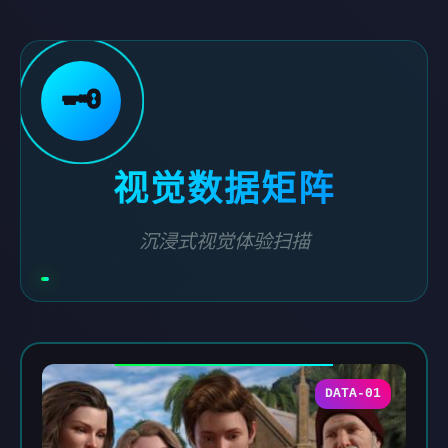
🗝️
视觉数据矩阵
沉浸式视觉体验扫描
DATA-01