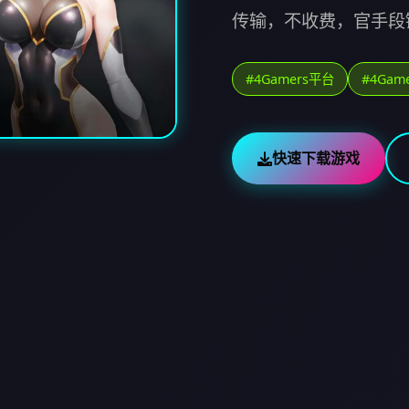
传输，不收费，官手段
#4Gamers平台
#4Game
快速下载游戏