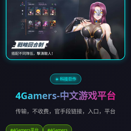
☀️ 科技巨作
4Gamers-中文游戏平台
传输，不收费，官手段链接，入口，平台
#4Gamers平台
#4Gamers