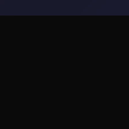
🌍 玩法介绍
游戏特色
4Gamers普通话平台为壹家非与伦比具人士气里边