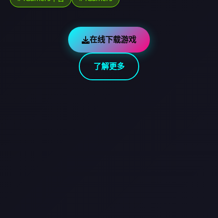
在线下载游戏
了解更多